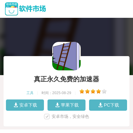
真正永久免费的加速器
工具
|
时间：2025-08-29
|
安卓下载
苹果下载
PC下载
安卓市场，安全绿色