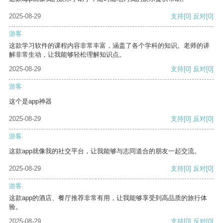
2025-08-29
支持
[0]
反对
[0]
游客
这款学习软件的课程内容非常丰富，涵盖了各个学科的知识。老师的讲
解非常生动，让我能够轻松理解知识点。
2025-08-29
支持
[0]
反对
[0]
游客
这个是app神器
2025-08-29
支持
[0]
反对
[0]
游客
这款app就像我的社交平台，让我能够与志同道合的朋友一起交流。
2025-08-29
支持
[0]
反对
[0]
游客
这款app的酒店、餐厅推荐非常有用，让我能够享受到高品质的旅行体
验。
2025-08-29
支持
[0]
反对
[0]