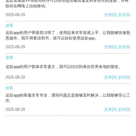
这款加速器VPM应用程序可以给你提供最高速度和安全性的连接，并帮
助你在网络上自由移动。
2025-08-29
支持
[0]
反对
[0]
游客
这款app的用户界面简洁明了，使用起来非常容易上手，让我能够快速熟
悉操作。我不用看说明书，就可以轻松使用这款app。
2025-08-29
支持
[0]
反对
[0]
游客
这款app的用户群体非常庞大，我可以结识到来自世界各地的朋友。
2025-08-29
支持
[0]
反对
[0]
游客
这款app的客服非常专业，遇到问题总是能够及时解决，让我能够安心工
作。
2025-08-29
支持
[0]
反对
[0]