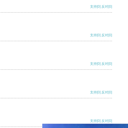
支持
[0]
反对
[0]
支持
[0]
反对
[0]
支持
[0]
反对
[0]
支持
[0]
反对
[0]
支持
[0]
反对
[0]