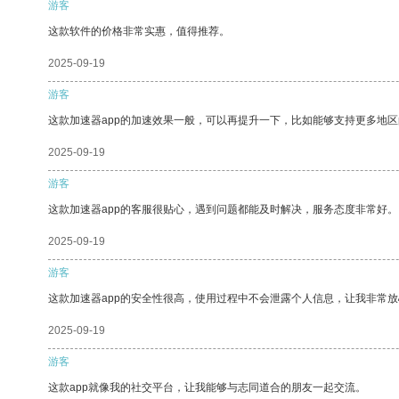
游客
这款软件的价格非常实惠，值得推荐。
2025-09-19
游客
这款加速器app的加速效果一般，可以再提升一下，比如能够支持更多地
2025-09-19
游客
这款加速器app的客服很贴心，遇到问题都能及时解决，服务态度非常好。
2025-09-19
游客
这款加速器app的安全性很高，使用过程中不会泄露个人信息，让我非常放
2025-09-19
游客
这款app就像我的社交平台，让我能够与志同道合的朋友一起交流。