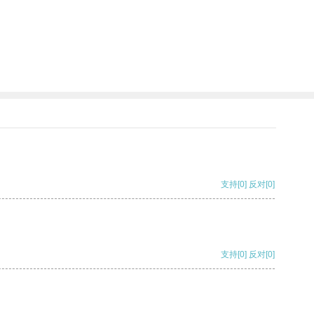
支持
[0]
反对
[0]
支持
[0]
反对
[0]