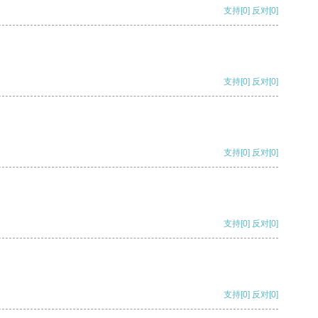
支持
[0]
反对
[0]
支持
[0]
反对
[0]
支持
[0]
反对
[0]
支持
[0]
反对
[0]
支持
[0]
反对
[0]