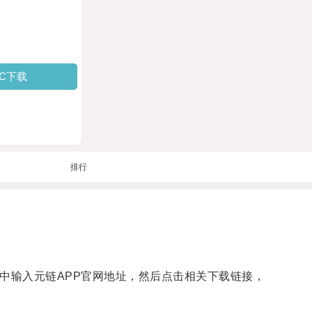
PC下载
排行
中输入元链APP官网地址，然后点击相关下载链接，