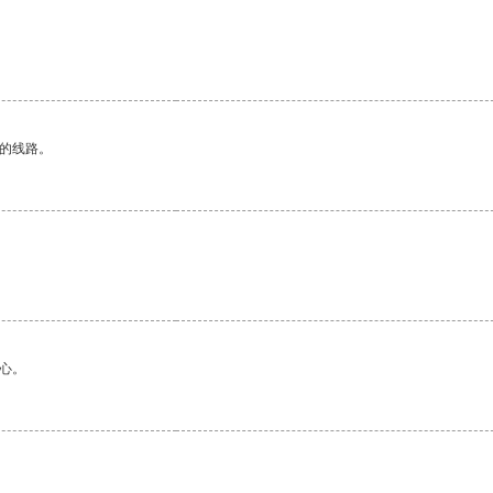
区的线路。
心。