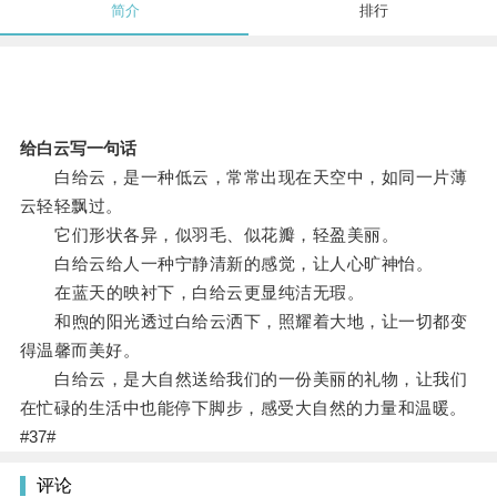
简介
排行
给白云写一句话
白给云，是一种低云，常常出现在天空中，如同一片薄
云轻轻飘过。
它们形状各异，似羽毛、似花瓣，轻盈美丽。
白给云给人一种宁静清新的感觉，让人心旷神怡。
在蓝天的映衬下，白给云更显纯洁无瑕。
和煦的阳光透过白给云洒下，照耀着大地，让一切都变
得温馨而美好。
白给云，是大自然送给我们的一份美丽的礼物，让我们
在忙碌的生活中也能停下脚步，感受大自然的力量和温暖。
#37#
评论