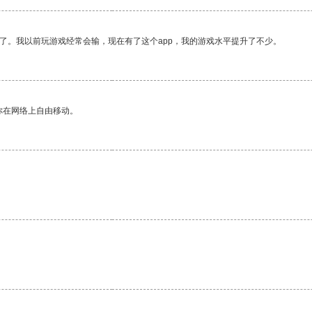
了。我以前玩游戏经常会输，现在有了这个app，我的游戏水平提升了不少。
你在网络上自由移动。