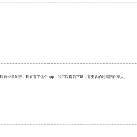
。
我以前经常加班，现在有了这个app，我可以提前下班，有更多的时间陪伴家人。