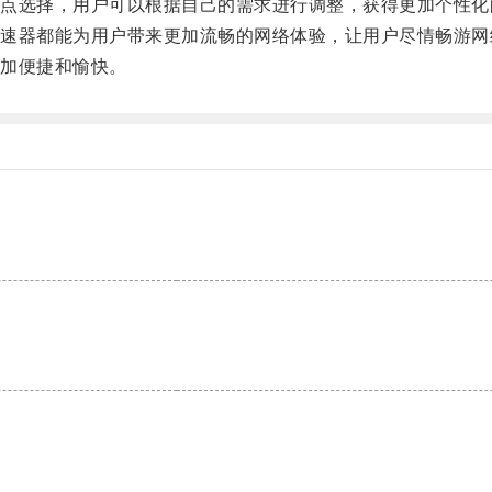
选择，用户可以根据自己的需求进行调整，获得更加个性化
器都能为用户带来更加流畅的网络体验，让用户尽情畅游网
加便捷和愉快。