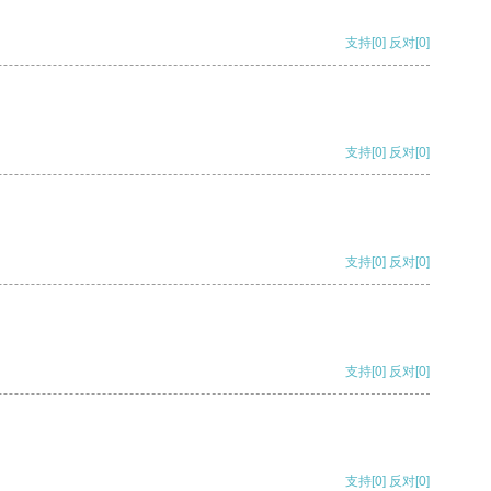
支持
[0]
反对
[0]
支持
[0]
反对
[0]
支持
[0]
反对
[0]
支持
[0]
反对
[0]
支持
[0]
反对
[0]