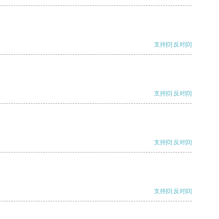
支持
[0]
反对
[0]
支持
[0]
反对
[0]
支持
[0]
反对
[0]
支持
[0]
反对
[0]