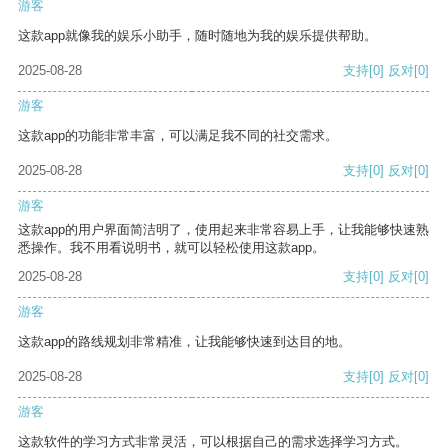
游客
这款app就像我的娱乐小助手，随时随地为我的娱乐提供帮助。
2025-08-28
支持
[0]
反对
[0]
游客
这款app的功能非常丰富，可以满足我不同的社交需求。
2025-08-28
支持
[0]
反对
[0]
游客
这款app的用户界面简洁明了，使用起来非常容易上手，让我能够快速熟
悉操作。我不用看说明书，就可以轻松使用这款app。
2025-08-28
支持
[0]
反对
[0]
游客
这款app的路线规划非常精准，让我能够快速到达目的地。
2025-08-28
支持
[0]
反对
[0]
游客
这款软件的学习方式非常灵活，可以根据自己的需求选择学习方式。