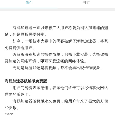
简介
排行
海鸥加速器一直以来被广大用户称赞为网络加速器的翘
楚，但是原版需要付费。
如今，一场技术大赛中的黑客破解了海鸥加速器，将其
免费提供给用户。
破解版海鸥加速器操作简单，只需下载安装，选择你需
要加速的网络环境，即可享受流畅的网络体验。
无论是玩游戏还是看视频，都不会再出现卡顿现象。
海鸥加速器破解版免费版
用户们纷纷表示感谢，表示他们终于可以尽情享受网络
世界的乐趣了。
海鸥加速器破解版永久免费，给用户带来了极大的方便
和快乐。
#37#