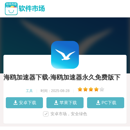
海鸥加速器下载-海鸥加速器永久免费版下
载v1.2_信手游
工具
|
时间：2025-08-28
|
安卓下载
苹果下载
PC下载
安卓市场，安全绿色